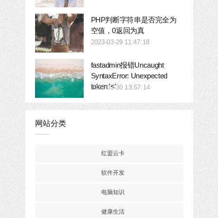
PHP判断字符串是否完全为
空值，0返回为真
2023-03-29 11:47:18
fastadmin报错Uncaught
SyntaxError: Unexpected
token '<'
2023-03-30 13:57:14
网站分类
红盟云卡
软件开发
电脑知识
健康生活