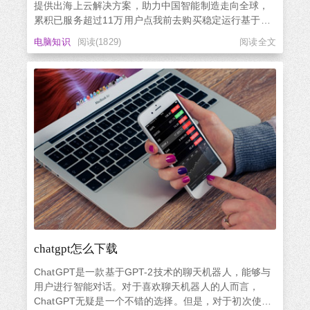
提供出海上云解决方案，助力中国智能制造走向全球，
累积已服务超过11万用户点我前去购买稳定运行基于硅
云自研分布式集群架构，智能调度故障节点，无感知秒
电脑知识
阅读(1829)
阅读全文
迁移。安全无忧完备的DDoS攻击防护方案保障您的主机
稳定地对外提供服务。网站服务硅云提供多款云产品解
决中小型网站...
chatgpt怎么下载
ChatGPT是一款基于GPT-2技术的聊天机器人，能够与
用户进行智能对话。对于喜欢聊天机器人的人而言，
ChatGPT无疑是一个不错的选择。但是，对于初次使用