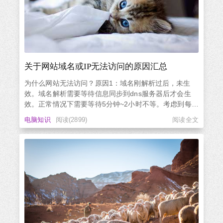
关于网站域名或IP无法访问的原因汇总
为什么网站无法访问？原因1：域名刚解析过后，未生
效。域名解析需要等待信息同步到dns服务器后才会生
效。正常情况下需要等待5分钟~2小时不等。考虑到每个
地区服务器的dns刷新时间不同，所以具体生效时间也不
电脑知识
阅读(2899)
阅读全文
尽相同，当然最慢不会超过24小时。原因2：【域名 or
IP】被墙或被污染（绝大多数都是这个原因）什么是被
墙？国内网...