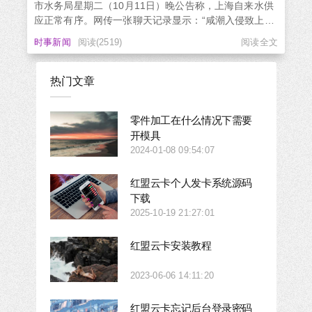
市水务局星期二（10月11日）晚公告称，上海自来水供
应正常有序。网传一张聊天记录显示：“咸潮入侵致上海
水源地取水困难，正采取多项紧急措施保证供水”。“上海
时事新闻
阅读(2519)
阅读全文
囤水”的话题星期二晚一度出现在微博热搜。上海市水务
局当晚通过“上海水务海洋”微信公众号公告说，“上...
热门文章
零件加工在什么情况下需要
开模具
2024-01-08 09:54:07
红盟云卡个人发卡系统源码
下载
2025-10-19 21:27:01
红盟云卡安装教程
2023-06-06 14:11:20
红盟云卡忘记后台登录密码