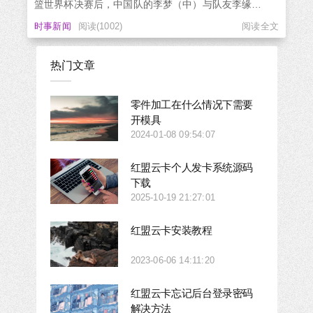
篮世界杯决赛后，中国队的李梦（中）与队友李缘
（左）和武桐桐合影留念。不过，因发高烧没能出战半
时事新闻
阅读(1002)
阅读全文
决赛和决赛的李梦却被部分网民质疑“邀功”，甚至还有人
认为李梦是“逃兵”。微博管理员并强调，“每一位不畏挑
战、为国...
热门文章
零件加工在什么情况下需要
开模具
2024-01-08 09:54:07
红盟云卡个人发卡系统源码
下载
2025-10-19 21:27:01
红盟云卡安装教程
2023-06-06 14:11:20
红盟云卡忘记后台登录密码
解决方法