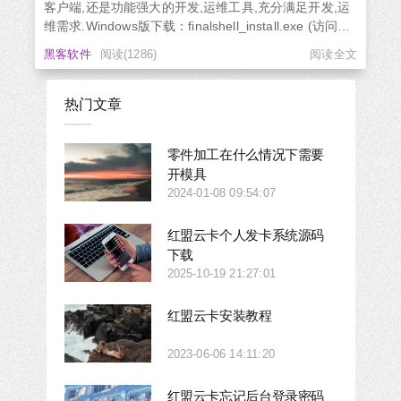
客户端,还是功能强大的开发,运维工具,充分满足开发,运
维需求.Windows版下载：finalshell_install.exe (访问密
码: 0118) macOS版下载：finalshell_install.pkg (访问密
黑客软件
阅读(1286)
阅读全文
码: 0118) 特色功能:云端同步,免费海外服务器远程桌面
加速,ssh加速,本地化命令输入框,支持自动补全...
热门文章
零件加工在什么情况下需要
开模具
2024-01-08 09:54:07
红盟云卡个人发卡系统源码
下载
2025-10-19 21:27:01
红盟云卡安装教程
2023-06-06 14:11:20
红盟云卡忘记后台登录密码